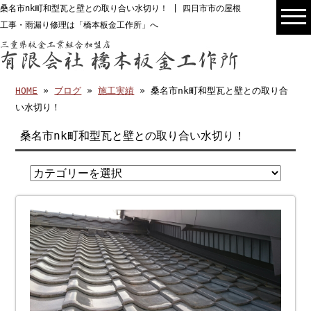
桑名市nk町和型瓦と壁との取り合い水切り！ | 四日市市の屋根
工事・雨漏り修理は「橋本板金工作所」へ
HOME
»
ブログ
»
施工実績
» 桑名市nk町和型瓦と壁との取り合
い水切り！
桑名市nk町和型瓦と壁との取り合い水切り！