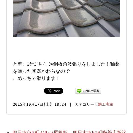
と壁、ｶﾗｰｶﾞﾙﾊﾞﾆｳﾑ鋼板角波張りをしました！釉薬
を塗った陶器かわらなので
、めっちゃ滑ります！
2015年10月17日(土) 18:24 ｜ カテゴリー：
施工実績
«
四日市市h町ガルバ屋根板
四日市市km町喫茶店新築